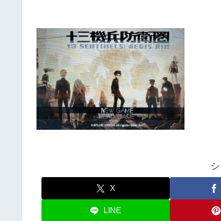
シ
X
LINE