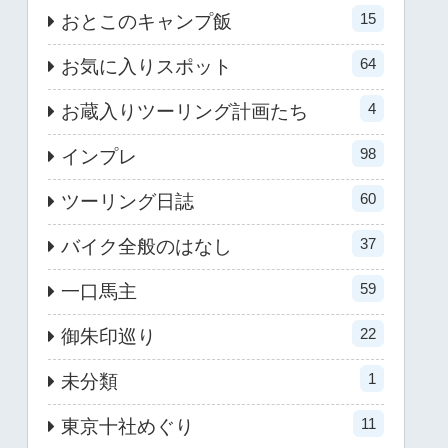
15
おとこのキャンプ飯
64
お気に入りスポット
4
お蔵入りツーリング計画たち
98
インプレ
60
ツーリング日誌
37
バイク全般のはなし
59
一口馬主
22
御朱印巡り
1
未分類
11
東京十社めぐり