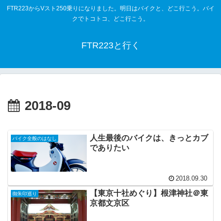
FTR223からVスト250乗りになりました。明日はバイクと、どこ行こう。バイ
クでトコトコ、どこ行こう。
FTR223と行く
2018-09
人生最後のバイクは、きっとカブ
バイク全般のはなし
でありたい
2018.09.30
【東京十社めぐり】根津神社＠東
御朱印巡り
京都文京区