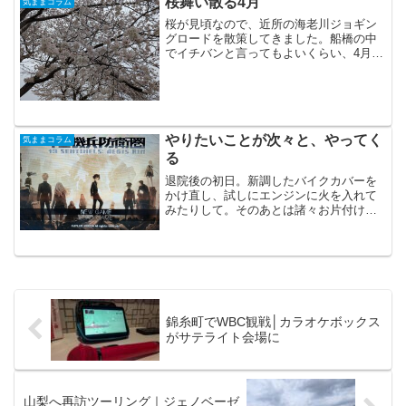
桜舞い散る4月
気ままコラム
桜が見頃なので、近所の海老川ジョギン
グロードを散策してきました。船橋の中
でイチバンと言ってもよいくらい、4月は
賑わう場所ではないかと思います。出店
の数がいっぱい。毎年、「桜とバイク」
をキレイに撮ってみたいなぁと思うので
すが、なかなか良い場所...
やりたいことが次々と、やってく
気ままコラム
る
退院後の初日。新調したバイクカバーを
かけ直し、試しにエンジンに火を入れて
みたりして。そのあとは諸々お片付けな
どしているうちに、消灯時間の21時にな
ろうとしています。そう、病院だったら
もう、部屋の電気が消される時間なのに
今はそれを気にすること...
錦糸町でWBC観戦│カラオケボックス
がサテライト会場に
山梨へ再訪ツーリング｜ジェノベーゼ