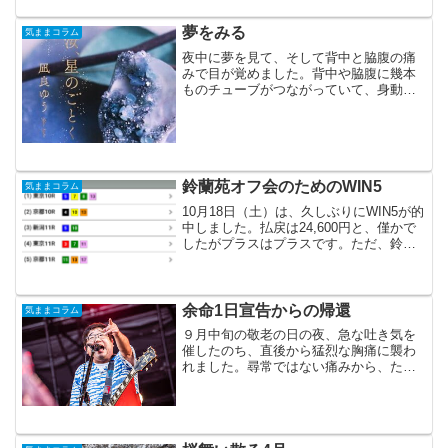
た寂しさを覚えたもので...
夢をみる
気ままコラム
夜中に夢を見て、そして背中と脇腹の痛
みで目が覚めました。背中や脇腹に幾本
ものチューブがつながっていて、身動き
が取れないという夢でした。そこは病院
の入院部屋で、先生と思われる方にその
痛みを訴えると「ご自身で抜いてくださ
い」と言われ絶句するとこ...
鈴蘭苑オフ会のためのWIN5
気ままコラム
10月18日（土）は、久しぶりにWIN5が的
中しました。払戻は24,600円と、僅かで
したがプラスはプラスです。ただ、鈴蘭
苑オフ会の資金にするには心もとないの
でその払戻をそのまま、日曜日のWIN5に
充てることにしました。（大体、このパ
ターン...
余命1日宣告からの帰還
気ままコラム
９月中旬の敬老の日の夜、急な吐き気を
催したのち、直後から猛烈な胸痛に襲わ
れました。尋常ではない痛みから、たま
らず救急車を呼びます。1つめの受け入れ
先でCTスキャンを撮ってもらい、原因は
判明したのですが同病院では処置が難し
いとのことで、そこか...