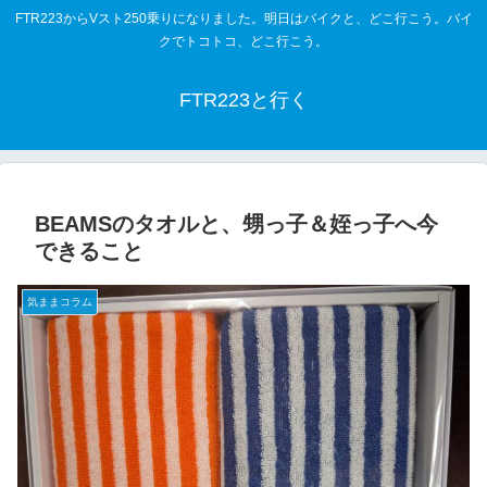
FTR223からVスト250乗りになりました。明日はバイクと、どこ行こう。バイ
クでトコトコ、どこ行こう。
FTR223と行く
BEAMSのタオルと、甥っ子＆姪っ子へ今
できること
気ままコラム