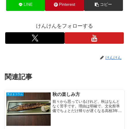
LINE
Pinterest
コピー
けんけんをフォローする
けんけん
関連記事
秋の楽しみ方
気ままコラム
前々から思っているけれど、秋はなんと
なく苦手です。理由は明確で、文化祭準
備でちょとだけ帰りが遅くなる高校3年生
時代を思い出してしまうからなのでしょ
う。あと半年もしたら別々の道を歩みだ
すんだろうなぁ、という別れに漠然とし