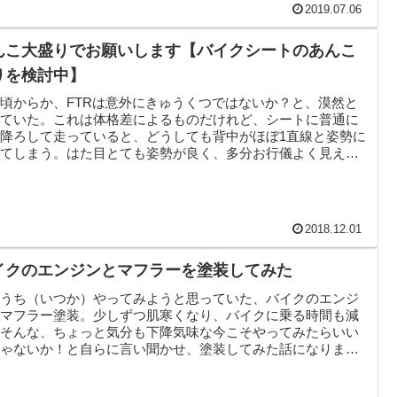
2019.07.06
んこ大盛りでお願いします【バイクシートのあんこ
りを検討中】
頃からか、FTRは意外にきゅうくつではないか？と、漠然と
じていた。これは体格差によるものだけれど、シートに普通に
降ろして走っていると、どうしても背中がほぼ1直線と姿勢に
ってしまう。はた目とても姿勢が良く、多分お行儀よく見える
..
2018.12.01
イクのエンジンとマフラーを塗装してみた
のうち（いつか）やってみようと思っていた、バイクのエンジ
とマフラー塗装。少しずつ肌寒くなり、バイクに乗る時間も減
。そんな、ちょっと気分も下降気味な今こそやってみたらいい
じゃないか！と自らに言い聞かせ、塗装してみた話になりま
TR...