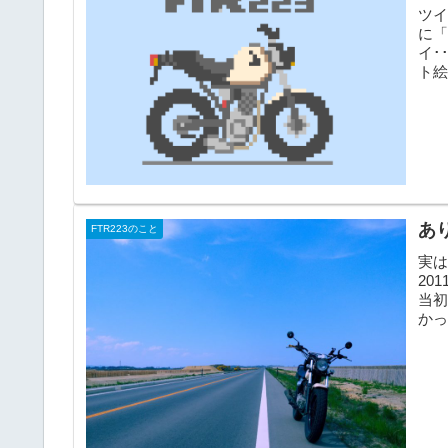
ツイ
に「
イ･
ト
F...
あり
FTR223のこと
実は
20
当
かっ