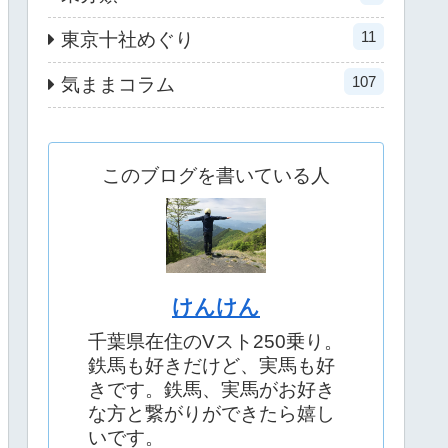
11
東京十社めぐり
107
気ままコラム
このブログを書いている人
けんけん
千葉県在住のVスト250乗り。
鉄馬も好きだけど、実馬も好
きです。鉄馬、実馬がお好き
な方と繋がりができたら嬉し
いです。