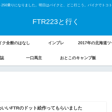
Vスト250乗りになりました。明日はバイクと、どこ行こう。バイクでトコ
FTR223と行く
イク全般のはなし
インプレ
誌
一口馬主
おとこのキャンプ飯
わいいFTRのドット絵作ってもらいました