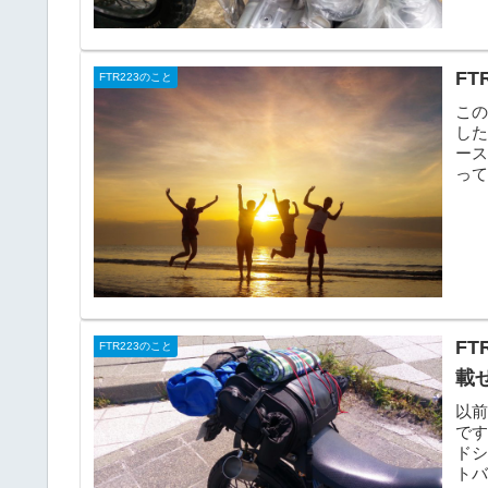
F
FTR223のこと
この
し
ース
って
F
FTR223のこと
載
以前
です
ド
ト