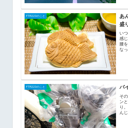
あ
FTR223のこと
盛
いつ
感
腰を
な
のだ.
バ
FTR223のこと
そ
ン
り
ん
す。F