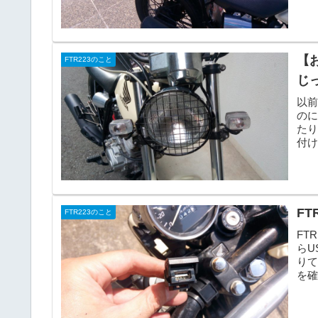
に...
【
FTR223のこと
じっ
以前
の
たり
付
ズ...
F
FTR223のこと
FT
らU
り
を
し...