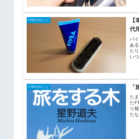
【
FTR223のこと
代
バ
あ
た
い
るの
「
FTR223のこと
た
たF
り報
たな
仕...