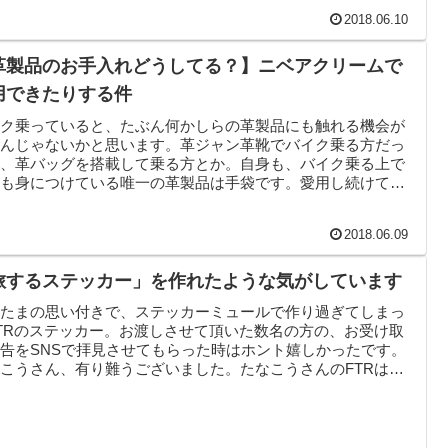
2018.06.10
A-
A
革製品のお手入れどうしてる？】ニベアクリームで
用できたりする件
イク乗っていると、たぶん何かしらの革製品にも触れる機会が
るんじゃないかと思います。革ジャン革靴でバイク乗る方だっ
り、革バッグを搭載して乗る方とか。自身も、バイク乗る上で
つも身につけている唯一の革製品は手袋です。愛用し続けてい
はデ...
2018.06.09
旅するステッカー」を作れたような気がしています
またまの思い付きで、ステッカーミュールで作り過ぎてしまっ
TRのステッカー。お渡しさせて頂いた数名の方の、お受け取
告をSNSで拝見させてもらった時はホント嬉しかったです。
こうさん、有り難うございました。たなこうさんのFTRは、