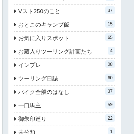
37
Vスト250のこと
15
おとこのキャンプ飯
65
お気に入りスポット
4
お蔵入りツーリング計画たち
98
インプレ
60
ツーリング日誌
37
バイク全般のはなし
59
一口馬主
22
御朱印巡り
1
未分類