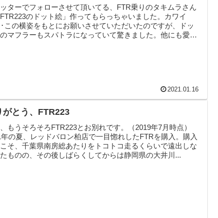
ッターでフォローさせて頂いてる、FTR乗りのタキムラさん
FTR223のドット絵」作ってもらっちゃいました。カワイ
･･この横姿をもとにお願いさせていただいたのですが、ドッ
絵のマフラーもスパトラになっていて驚きました。他にも愛車
2021.01.16
がとう、FTR223
、もうそろそろFTR223とお別れです。（2019年7月時点）
11年の夏、レッドバロン柏店で一目惚れしたFTRを購入。購入
初こそ、千葉県南房総あたりをトコトコ走るくらいで遠出しな
たものの、その後しばらくしてからは静岡県の大井川...