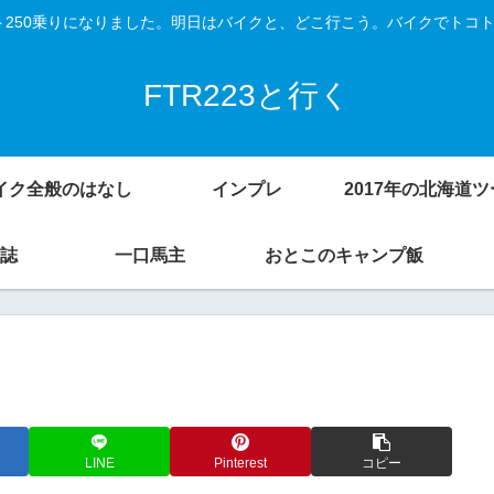
Vスト250乗りになりました。明日はバイクと、どこ行こう。バイクでトコ
FTR223と行く
イク全般のはなし
インプレ
誌
一口馬主
おとこのキャンプ飯
LINE
Pinterest
コピー