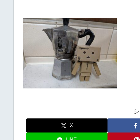
シ
X
LINE