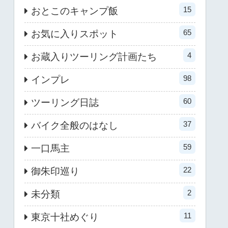
15
おとこのキャンプ飯
65
お気に入りスポット
4
お蔵入りツーリング計画たち
98
インプレ
60
ツーリング日誌
37
バイク全般のはなし
59
一口馬主
22
御朱印巡り
2
未分類
11
東京十社めぐり