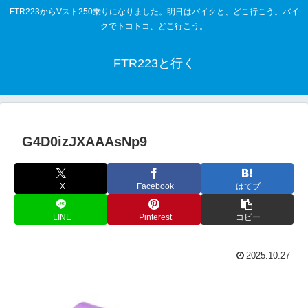
FTR223からVスト250乗りになりました。明日はバイクと、どこ行こう。バイ
クでトコトコ、どこ行こう。
FTR223と行く
G4D0izJXAAAsNp9
X
Facebook
はてブ
LINE
Pinterest
コピー
2025.10.27