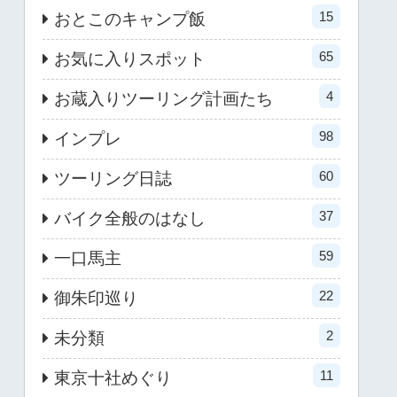
15
おとこのキャンプ飯
65
お気に入りスポット
4
お蔵入りツーリング計画たち
98
インプレ
60
ツーリング日誌
37
バイク全般のはなし
59
一口馬主
22
御朱印巡り
2
未分類
11
東京十社めぐり