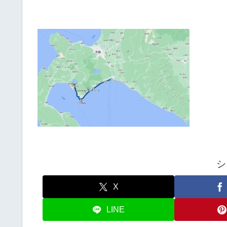
シ
X
LINE