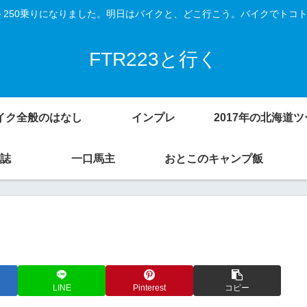
Vスト250乗りになりました。明日はバイクと、どこ行こう。バイクでトコ
FTR223と行く
イク全般のはなし
インプレ
誌
一口馬主
おとこのキャンプ飯
LINE
Pinterest
コピー