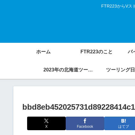
FTR223から
ホーム
FTR223のこと
バ
2023年の北海道ツーリング
ツーリング日
bbd8eb452025731d89228414c
X
Facebook
はてブ