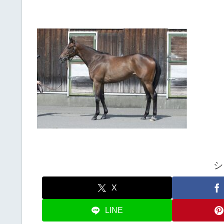
シ
X
LINE