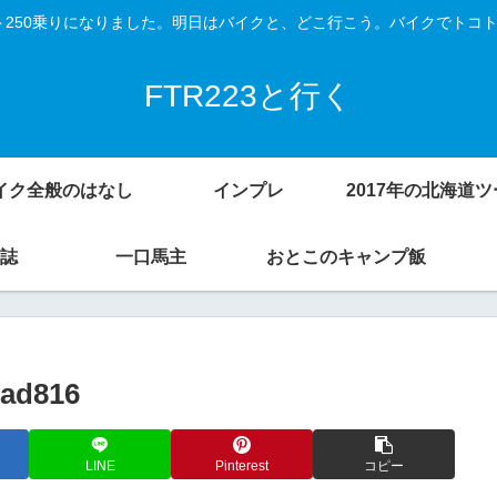
Vスト250乗りになりました。明日はバイクと、どこ行こう。バイクでトコ
FTR223と行く
イク全般のはなし
インプレ
誌
一口馬主
おとこのキャンプ飯
1ad816
LINE
Pinterest
コピー