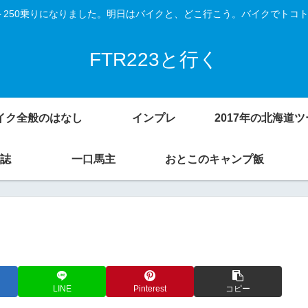
Vスト250乗りになりました。明日はバイクと、どこ行こう。バイクでトコ
FTR223と行く
イク全般のはなし
インプレ
誌
一口馬主
おとこのキャンプ飯
LINE
Pinterest
コピー