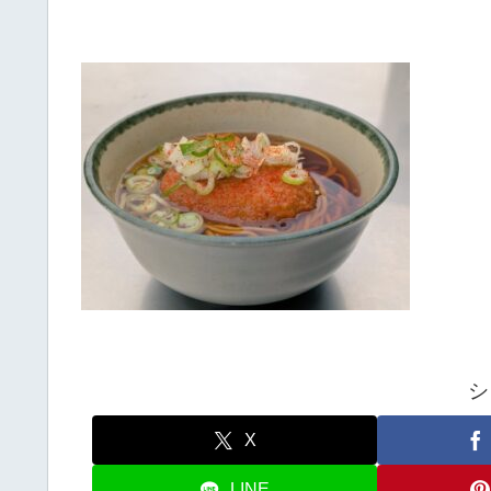
シ
X
LINE