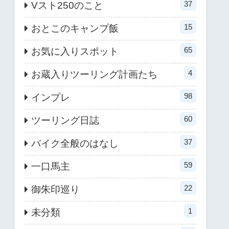
37
Vスト250のこと
15
おとこのキャンプ飯
65
お気に入りスポット
4
お蔵入りツーリング計画たち
98
インプレ
60
ツーリング日誌
37
バイク全般のはなし
59
一口馬主
22
御朱印巡り
1
未分類