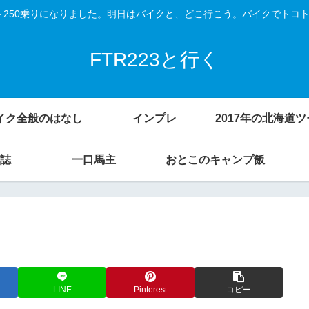
Vスト250乗りになりました。明日はバイクと、どこ行こう。バイクでトコ
FTR223と行く
イク全般のはなし
インプレ
誌
一口馬主
おとこのキャンプ飯
LINE
Pinterest
コピー