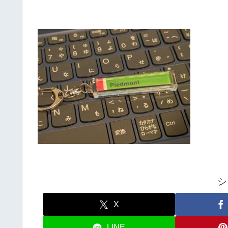
シ
X
LINE