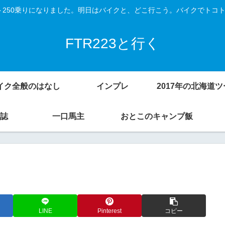
Vスト250乗りになりました。明日はバイクと、どこ行こう。バイクでトコ
FTR223と行く
イク全般のはなし
インプレ
誌
一口馬主
おとこのキャンプ飯
LINE
Pinterest
コピー