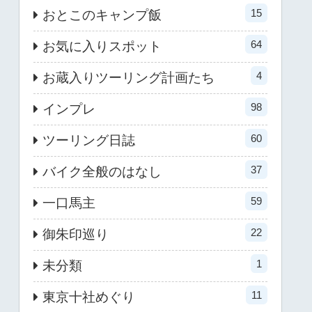
15
おとこのキャンプ飯
64
お気に入りスポット
4
お蔵入りツーリング計画たち
98
インプレ
60
ツーリング日誌
37
バイク全般のはなし
59
一口馬主
22
御朱印巡り
1
未分類
11
東京十社めぐり