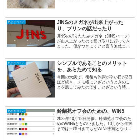
のLINEをもらい。翌日はちょうどテレワ
ーク日だったこともあり、朝早めに実家
へ向かうと既に母と実家ねこの姿は無
し。朝早くに動物病...
JINSのメガネが出来上がった
気ままコラム
り、プリンの話だったり
JINSの折りたたみメガネ（JINSハーフ）
が出来上がったので受け取りに行ってき
ました。傷がつきにくいと言う無敵コー
ティングなるものをオプションで付けた
ので、長く大切に使っていこうと思いま
す。付属してくるケースが、以前のもの
シンプルであることのメリット
気ままコラム
よりも丸みを帯び...
を、あらためて知る
今回の大病で、術後も体調が辛い日が2日
ほど続き、メモ帳にいざというときのこ
とを残してみたのです。いざという時っ
て、なに？という感じですが、いざとい
う時とは、いざという時です。はい。明
日のことは誰にも分かりません。以前に
も書いた記憶があります...
鈴蘭苑オフ会のための、WIN5
気ままコラム
2025年10月18日開催、鈴蘭苑オフ会のた
めのWIN5ととのいました。10月から年末
までは土曜日までもがWIN5実施となり、
なんだか忙しいです･･･自身のセルフ快気
祝いも兼ねて、鈴蘭苑オフ会を開催した