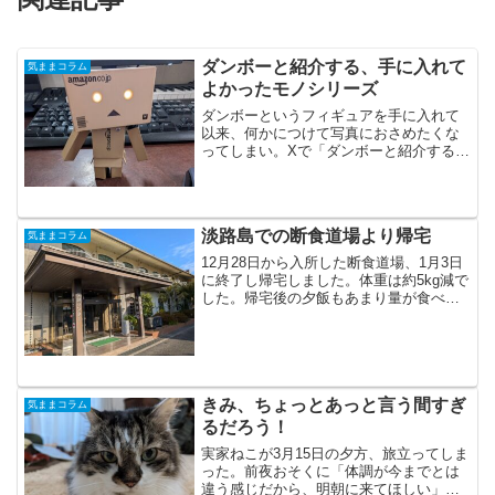
ダンボーと紹介する、手に入れて
気ままコラム
よかったモノシリーズ
ダンボーというフィギュアを手に入れて
以来、何かにつけて写真におさめたくな
ってしまい。Xで「ダンボーと紹介する、
手に入れてよかったモノシリーズ」を
度々投稿しています。そのまとめブログ
をおこしてみました。第一弾はOPINELの
ナイフでした。キャ...
淡路島での断食道場より帰宅
気ままコラム
12月28日から入所した断食道場、1月3日
に終了し帰宅しました。体重は約5kg減で
した。帰宅後の夕飯もあまり量が食べら
れず、あきらかに胃袋はちいちゃくなっ
たような気がしています。12月28日～12
月30日のお昼までは、このフルーツジュ
ースと...
きみ、ちょっとあっと言う間すぎ
気ままコラム
るだろう！
実家ねこが3月15日の夕方、旅立ってしま
った。前夜おそくに「体調が今までとは
違う感じだから、明朝に来てほしい」と