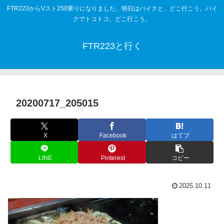
FTR223からVスト250乗りになりました。明日はバイクと、どこ行こう。バイ
クでトコトコ、どこ行こう。
FTR223と行く
20200717_205015
X
Facebook
はてブ
LINE
Pinterest
コピー
2025.10.11