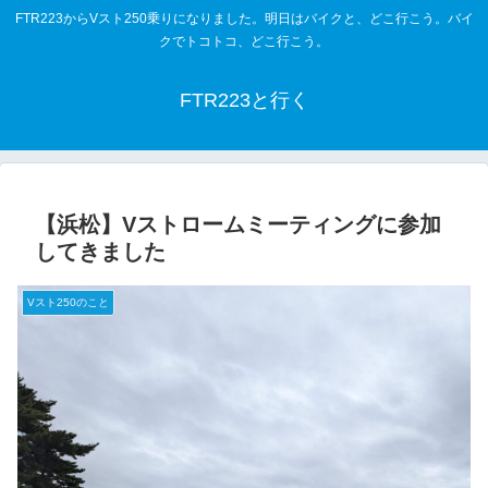
FTR223からVスト250乗りになりました。明日はバイクと、どこ行こう。バイ
クでトコトコ、どこ行こう。
A-
A+
FTR223と行く
【浜松】Vストロームミーティングに参加
してきました
Vスト250のこと