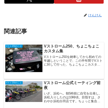
けんけん
関連記事
Vストローム250、ちょこちょこ
Vスト250のこと
カスタム集
Vストローム250を納車してから初めての
年越しということで、この半年間でVスト
に対して行った、ちょこちょこカスタム
をブログにまとめてみました。Vスト
250、ちょこちょこカスタム集そもそもV
ストローム250はDCソケットもスクリー
ンも標準装備...
Vストローム公式ミーティング前
Vスト250のこと
夜
いざ、浜松へ。朝5時前に自宅を出発し、
浜松入りしたのは10時頃。目指すは、さ
わやか浜松白羽店です。ちょっと集合時
間に遅れてしまいました（スイマセ