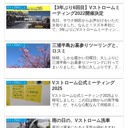
ン⋯）が、無事に入店です。迷わず、い
ちばん大きな「げんこつハンバーグ」に
【3年ぶり6回目】Vストロームミ
Vスト250のこと
しました。待つこと10分...
ーティング2022開催決定
先日、サウナ師匠からお声がけをいただ
き知りました。なんと！スズキ本社に
て、3年ぶりにVストロームミーティング
が開催されるとのこと。3年ぶり6回目と
いうと何処か甲子園出場校のように聞こ
えてしまう不思議。新型コロナの影響で
三浦半島お墓参りツーリングと、
Vスト250のこと
2020年、2021年...
ロスミ
快晴、しかも暖かい日曜日、久しぶりに
三浦半島へお墓参りツーリングに行って
まいりました。本当に久しぶりです。2年
ぶりくらい。もっと、ちゃんと行かない
といけませんね。場所は三浦半島の三浦
霊園になります。ここに祖父母と姉のお
Vストローム公式ミーティング
Vスト250のこと
墓があります。少しだけ...
2025
Vストローム公式ミーティング2025より
帰宅しました。この日は朝からの雨予報
です。が、そんな心配なんて何処吹く風
です。宿泊したホテル（くれたけイン浜
松駅前）の朝食バイキングに、あったん
です。カリカリのベーコンと、ふわふわ
雨の日の、Vストローム洗車
Vスト250のこと
のスクランブルエッグ...
最近は週末になると天気が崩れますね。