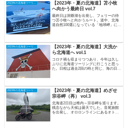
【2023年・夏の北海道】苫小牧
2023年の北海道ツーリング
へ向かう最終日 vol.7
最終日は洞爺湖を出発し、フェリーの待
つ苫小牧へと向かうルート。道中、北海
道自然100選になっている「地球岬」に立
ち寄ります。水平線がキレイで、とても
気持ちのよい場所でした。さて、フェリ
ー乗船手続きをするにはまだ早すぎるの
で何をしようかなァ、...
【2023年・夏の北海道】大洗か
2023年の北海道ツーリング
ら北海道へ vol.1
コロナ禍も収まりつつあり、今年は久し
ぶりに北海道ツーリングに行こうと思っ
た。日程は過去2回の時と同じ、海の日の
週です。2018年以来、5年ぶりなので大洗
フェリーターミナルに向かうときから、
どこかそわそわ、気もそぞろでした。わ
くわくよりも、行...
【2023年・夏の北海道】めざせ
2023年の北海道ツーリング
宗谷岬（再） vol.3
北海道2日目は稚内～宗谷岬を巡ります。
残念ながら天候は曇天でした。音尾旅館
を出発し、オロロンラインにあるオトン
ルイ風力発電所でパチリと一枚。2時間半
ほど走り続け、ノシャップ岬（稚内）に
到着。この日の昼ご飯は樺太食堂のウニ