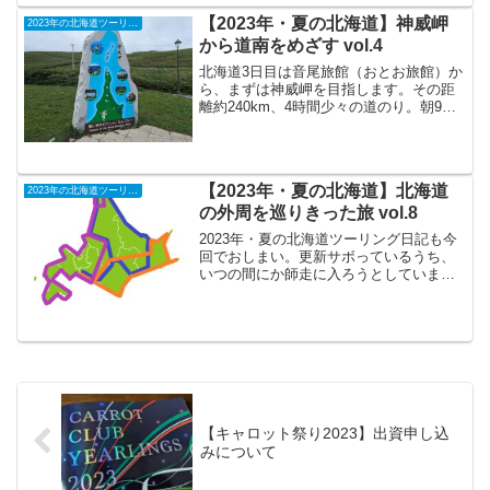
丼と決めていたので、...
【2023年・夏の北海道】神威岬
2023年の北海道ツーリング
から道南をめざす vol.4
北海道3日目は音尾旅館（おとお旅館）か
ら、まずは神威岬を目指します。その距
離約240km、4時間少々の道のり。朝9時
すぎに音尾旅館をチェックアウト。宿泊
料金を事前に確認していなかったので、
チェックアウト時に少しビクビクしてい
たのですが、なん...
【2023年・夏の北海道】北海道
2023年の北海道ツーリング
の外周を巡りきった旅 vol.8
2023年・夏の北海道ツーリング日記も今
回でおしまい。更新サボっているうち、
いつの間にか師走に入ろうとしています
が･･･上の画像にある、紫ルートを辿るこ
とで「北海道の外周を巡る旅」も今回で
完成。「北海道の外側を廻りきってみ
る」をひとつの目標...
【キャロット祭り2023】出資申し込
みについて