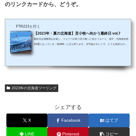
のリンクカードから、どうぞ。
FTR223と行く
【2023年・夏の北海道】苫小牧へ向かう最終日 vol.7
最終日は洞爺湖を出発し、フェリーの待つ苫小牧へと向かうルート。道中、北海道自然
100選になっている「地球岬」に立ち寄ります。水平線がキレイで、とても気持ちのよ
い場所でした。さて、フェリー乗船手続きをするにはまだ早すぎるので何をしようかな
ァ、何処へ寄ろうかなァと、地球岬にあった売店でソフトクリームを食べながら悩んで
いたところ。売店のおばちゃんにそんなことを話すと、登別温泉の「さぎり湯」で入浴
するのがオススメだよ。と教えてもらう。よし、登別温泉に立ち寄ることにします。さ
ぎり湯は、登別温泉街の入口にあ...
2023年の北海道ツーリング
シェアする
X
Facebook
はてブ
LINE
Pinterest
コピー