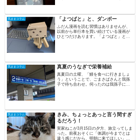
チャー企業を興した方で有名ですが、や
っぱり夢がありますよね。読んでいてと
ても刺激を受けます。フォーエバーヤン
グの話を読みたくで購入した...
「よつばと」と、ダンボー
気ままコラム
ふだん漫画を読む習慣はありませんが、
以前から単行本を買い続けている漫画が
ひとつだけあります。「よつばと」とい
う漫画です。「よつば」という名前の主
人公と、とーちゃんがおりなす、ほっこ
りする日常が切り取られている漫画で
す。何の変哲もない内容です...
真夏のうなぎで栄養補給
気ままコラム
真夏日の土曜、「鰻を食べに行きましょ
う」ということで、ごまさばさんと我孫
子で待ち合わせ。伺ったのは我孫子にあ
る「うなぎ お㚙川」というお店です。東
は「関東蒸し焼き」、西の「関西地焼
き」の2種類の焼き方を楽しめるようにな
っています。個人的には...
きみ、ちょっとあっと言う間すぎ
気ままコラム
るだろう！
実家ねこが3月15日の夕方、旅立ってしま
った。前夜おそくに「体調が今までとは
違う感じだから、明朝に来てほしい」と