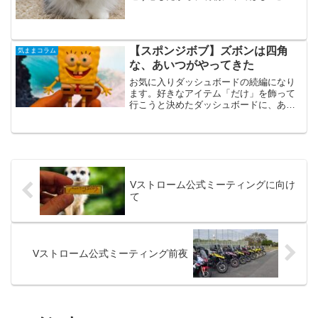
のLINEをもらい。翌日はちょうどテレワ
ーク日だったこともあり、朝早めに実家
へ向かうと既に母と実家ねこの姿は無
し。朝早くに動物病...
【スポンジボブ】ズボンは四角
気ままコラム
な、あいつがやってきた
お気に入りダッシュボードの続編になり
ます。好きなアイテム「だけ」を飾って
行こうと決めたダッシュボードに、あら
たにスクエアパンツなあいつがやってき
ました。LEDの照明を浴びて、ひときわ
目立っています。そして屈託のない笑顔
に癒されます。余談です...
Vストローム公式ミーティングに向け
て
Vストローム公式ミーティング前夜