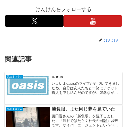
けんけんをフォローする
けんけん
関連記事
oasis
気ままコラム
いよいよoasisのライブが近づいてきまし
たね。自分は友人たちと一緒にチケット
購入を申し込んだのですが、残念ながら
全員ハズレでした。もし当たったとして
も病み上がりのなか参加するのは、ちょ
っとキツかったかもしれないのでハズレ
勝負眼、また同じ夢を見ていた
気ままコラム
て良かったかもしれ...
藤田晋さんの「勝負眼」を読了しまし
た。「渋谷ではたらく社長の日記」以来
です。サイバーエージェントというベン