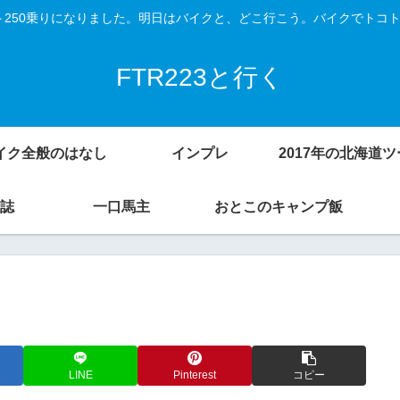
Vスト250乗りになりました。明日はバイクと、どこ行こう。バイクでトコ
FTR223と行く
イク全般のはなし
インプレ
誌
一口馬主
おとこのキャンプ飯
LINE
Pinterest
コピー