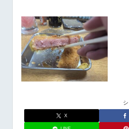
シ
X
LINE