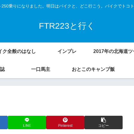
Vスト250乗りになりました。明日はバイクと、どこ行こう。バイクでトコ
FTR223と行く
イク全般のはなし
インプレ
誌
一口馬主
おとこのキャンプ飯
LINE
Pinterest
コピー