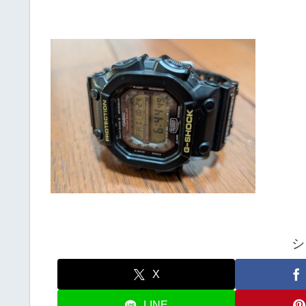
シ
X
LINE