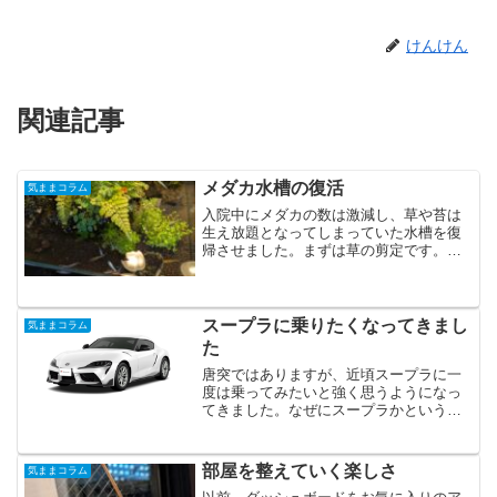
けんけん
関連記事
メダカ水槽の復活
気ままコラム
入院中にメダカの数は激減し、草や苔は
生え放題となってしまっていた水槽を復
帰させました。まずは草の剪定です。そ
して、百均で買ってきた「マルチすみっ
こ洗い」なる細いブラシで苔取り。最後
にメダカの追加購入をしました。それで
もまだ、草が多いですかね...
スープラに乗りたくなってきまし
気ままコラム
た
唐突ではありますが、近頃スープラに一
度は乗ってみたいと強く思うようになっ
てきました。なぜにスープラかという
と、まだ学生だった頃。家の車（カリー
ナ）で首都高をのんびり走っていたとこ
ろ、追越車線から猛烈なスピードで抜か
部屋を整えていく楽しさ
気ままコラム
されたスープラの後ろ姿がと...