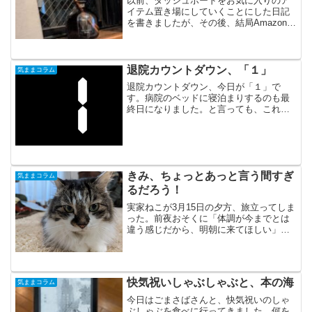
以前、ダッシュボードをお気に入りのア
イテム置き場にしていくことにした日記
を書きましたが、その後、結局Amazonで
LEDバーライトを増設してみました。こ
のLEDバーライト、光色を3種類に変化さ
せることができ、かつ手をかざすだけで
スイッチのオ...
退院カウントダウン、「１」
気ままコラム
退院カウントダウン、今日が「１」で
す。病院のベッドに寝泊まりするのも最
終日になりました。と言っても、これを
書いているのが日付の変わった１時過ぎ
なので、実質寝るのはあと2回ですが。フ
ォロワーさんに教えていただいた「シャ
ークネード」も2作品を観...
きみ、ちょっとあっと言う間すぎ
気ままコラム
るだろう！
実家ねこが3月15日の夕方、旅立ってしま
った。前夜おそくに「体調が今までとは
違う感じだから、明朝に来てほしい」と
のLINEをもらい。翌日はちょうどテレワ
ーク日だったこともあり、朝早めに実家
へ向かうと既に母と実家ねこの姿は無
し。朝早くに動物病...
快気祝いしゃぶしゃぶと、本の海
気ままコラム
今日はごまさばさんと、快気祝いのしゃ
ぶしゃぶを食べに行ってきました。何を