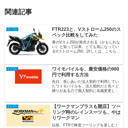
関連記事
FTR223と、Vストローム250のス
インプレ
ペック比較をしてみた
青のVスト250が発売される（かもしれな
い）と知って以来、とても気になってい
るVストローム250。詳しくは、こちらの
過去記事にて。まだ購入も何も決まって
いないけれど、ふとFTRとVストローム
250のスペック比較をしてみたくなり。足
ワイモバイルを、最安価格の980
つきとかト...
インプレ
円で利用する方法
先日、長いあいだ法人契約で利用してい
たワイモバイルを、法人契約だと色々と
縛りがあるので個人契約に名義変更しま
した。そのタイミングに併せて、ワイモ
バイルが宣伝している「月額980円」利用
にチャレンジ！（チャレンジというほど
【ワークマンプラスも開店】ツー
インプレ
のものではないけれど...
リング時のレインスーツも、やは
りワークマン
以前、FTRで林道ツーリングを楽しむ！