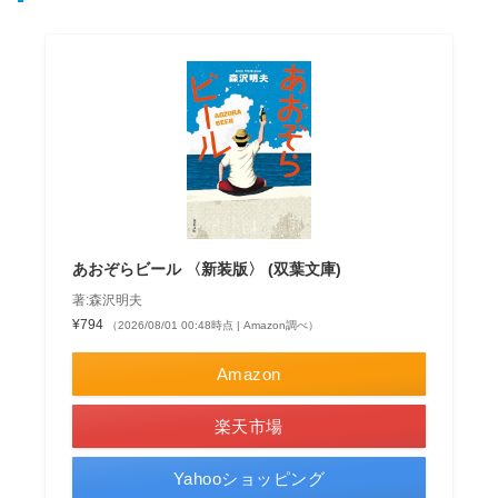
あおぞらビール 〈新装版〉 (双葉文庫)
著:森沢明夫
¥794
（2026/08/01 00:48時点 | Amazon調べ）
Amazon
楽天市場
Yahooショッピング