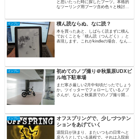
と思いたった時に探したブーツ。本格的
なツーリング用ブーツ含め色々と検討し
た結果、たどり着いたのはワークマンの
「忍」セーフティ作業靴でした。とって
も丈夫で、未だにガシガシ使っていま
積ん読ならぬ、なに読？
インプレ
す。そんな「ワークマン愛...
本を買ったあと、しばらく読まずに積ん
でおくことを「積ん読（つんどく）」と
表現します。これがkindleの場合、なんて
言うんでしょう？ダウンロードしたまま
放置だから、ダウン読？ちなみに「積ん
読」という言葉、調べたら明治時代があ
る言葉らしいです...
初めてのノブ撮り＠秋葉原UDXビ
インプレ
ル地下駐車場
まだ寒さ厳しい2月中旬頃だったでしょう
か。ツイッターでフォローしているノブ
さんが、なんと秋葉原でのノブ撮り開催
を告知されているのを知りました。主な
拠点が京都でいらっしゃるため、関東県
内での開催は年に数回あるかないか。こ
れはFTRを撮ってもら...
オフスプリングで、少しづつテン
インプレ
ションをあげていく
退院日が決まり、またいつもの日常へと
戻ろうとしている過程で。それは入院前