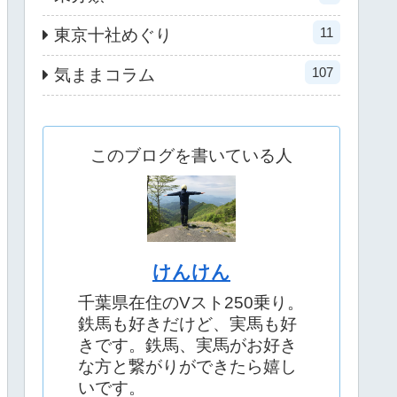
11
東京十社めぐり
107
気ままコラム
このブログを書いている人
けんけん
千葉県在住のVスト250乗り。
鉄馬も好きだけど、実馬も好
きです。鉄馬、実馬がお好き
な方と繋がりができたら嬉し
いです。