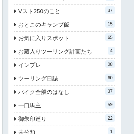
37
Vスト250のこと
15
おとこのキャンプ飯
65
お気に入りスポット
4
お蔵入りツーリング計画たち
98
インプレ
60
ツーリング日誌
37
バイク全般のはなし
59
一口馬主
22
御朱印巡り
1
未分類