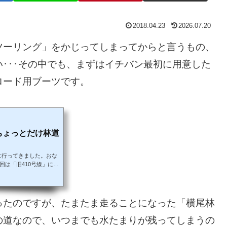
2018.04.23
2026.07.20
ツーリング」をかじってしまってからと言うもの、
･･･その中でも、まずはイチバン最初に用意した
ロード用ブーツです。
ちょっとだけ林道
に行ってきました。おな
回は「旧410号線」にも
ました。410号線か
和県民の森キャンプ場を
の50mほど先を左折す
旧国道に乗り入れ可能な
ったのですが、たまたま走ることになった「横尾林
ート封鎖されていまし
に進んでい...
の道なので、いつまでも水たまりが残ってしまうの