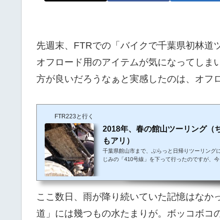
先週末、FTRでの「バイクで千葉県初林道
オフロード用のアイテムが気になってしまい
方が良いだろうなぁと実感したのは、オフ
FTR223と行く
2018年、春の館山ツーリング（
もアリ）
千葉県館山市まで、ぶらっと日帰りツーリング
じみの「410号線」を下って行ったのですが、今
行ってみたいと思い、ちょっとだけ寄り道してみ
ら、旧410号線に入る目印はこの看板です。清
過ぎた後、君鴨トンネルの手前にある、この看板
ると旧410号線に入ることができます。少しは
ここ数日、雨が降り続いていた記憶はなか
ものと想像していたのですが、入口の時点でゲ
た。と言うことで予定を変更して、そのまま道なり
道」には幾つもの水たまりが。ボッコボコ