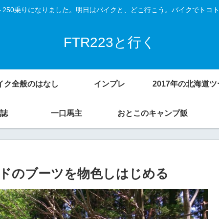
Vスト250乗りになりました。明日はバイクと、どこ行こう。バイクでトコ
FTR223と行く
イク全般のはなし
インプレ
誌
一口馬主
おとこのキャンプ飯
ドのブーツを物色しはじめる