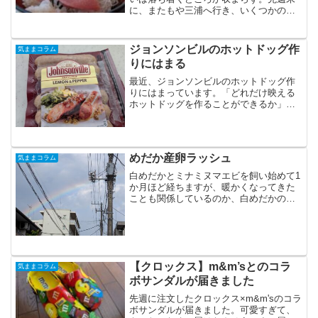
に、またもや三浦へ行き、いくつかの土
地を下見してきました。その中でも、角
地で日当たりもよく、場所によっては向
こうの方に三浦の海をみることができる
ジョンソンビルのホットドッグ作
気ままコラム
土地が気に入って。ちょ...
りにはまる
最近、ジョンソンビルのホットドッグ作
りにはまっています。「どれだけ映える
ホットドッグを作ることができるか」を
テーマに、日々精進しております。ジョ
ンソンビルのソーセージをフライパンで
軽く焦げ目がつくくらいに焼いたあと、
さらにガスバーナーで表面...
めだか産卵ラッシュ
気ままコラム
白めだかとミナミヌマエビを飼い始めて1
か月ほど経ちますが、暖かくなってきた
ことも関係しているのか、白めだかの産
卵ラッシュです。毎週のようにお腹に卵
をもっている白めだかがいます。当初、
卵が孵っても自然のままにしておこう。
と思っていたのですが、...
【クロックス】m&m’sとのコラ
気ままコラム
ボサンダルが届きました
先週に注文したクロックス×m&m'sのコラ
ボサンダルが届きました。可愛すぎて、