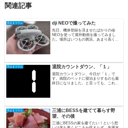
関連記事
dji NEOで撮ってみた
気ままコラム
先日、機体登録を済ませたばかりのdji
NEOを使って屋外動画を撮ってみまし
た。場所はいつもの茜浜。あまり高く上
げ過ぎると海に落としてしまうんじゃな
いかと、びくびくしながら飛ばした。ビ
ビりながら残した画像に、自前の曲を載
せて作ってみたのがこ...
退院カウントダウン、「１」
気ままコラム
退院カウントダウン、今日が「１」で
す。病院のベッドに寝泊まりするのも最
終日になりました。と言っても、これを
書いているのが日付の変わった１時過ぎ
なので、実質寝るのはあと2回ですが。フ
ォロワーさんに教えていただいた「シャ
ークネード」も2作品を観...
三浦にBESSを建てて暮らす野
気ままコラム
望、その後
三浦にBESSの家を建てたい！という想
いは落ち着くどころか収まらず。先週末