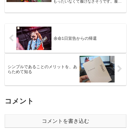
もったいなくて履けなさそうです。履き
ますけども･･･Xにその旨をポストしたと
ころフォロワーさんから「使用用、観賞
用、保管用、布教用に4つは買うようにし
ましょう」と...
余命1日宣告からの帰還
シンプルであることのメリットを、あ
らためて知る
コメント
コメントを書き込む