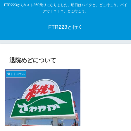
FTR223からVスト250乗りになりました。明日はバイクと、どこ行こう。バイ
クでトコトコ、どこ行こう。
FTR223と行く
退院めどについて
気ままコラム