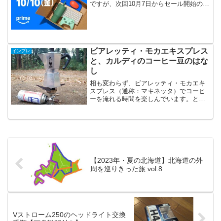
ですが、次回10月7日からセール開始のよ
うです。ほしいものリストに気になって
いるモノは、ほぼ残ってはいませんが
（先月末にリストの整理整頓しまし
た。）、それでもまだ安くな...
ビアレッティ・モカエキスプレス
インプレ
と、カルディのコーヒー豆のはな
し
相も変わらず、ビアレッティ・モカエキ
スプレス（通称：マキネッタ）でコーヒ
ーを淹れる時間を楽しんでいます。と言
いつつも、モカエキスプレスを手に入れ
るまで実はそこまでのコーヒー好きでは
ありませんでした。外食時にドリンク付
きであれば「じゃあ、コー...
【2023年・夏の北海道】北海道の外
周を巡りきった旅 vol.8
Vストローム250のヘッドライト交換