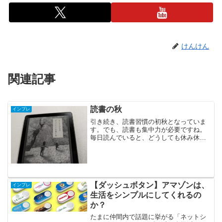
けんけん
関連記事
読書の秋
インプレ
引き続き、読書習慣の初秋となっていま
す。でも、読書も集中力が必要ですね。
毎日読んでいると、どうしても休み休み
になってしまいます。集中力が続きませ
ん⋯さて、ここ最近で読んだ2冊を紹介し
ておきます。図らずも恋愛小説2冊となり
ました。次はどんなジ...
【ダッシュボタン】アマゾンは、
インプレ
生活をシンプルにしてくれるの
か？
たまに仲間内で話題に挙がる「ネットシ