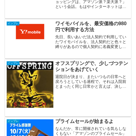
ョッピングは、アマゾン派？楽天派？」
という会話。もはやインターネットは当
たり前になっている昨今、誰しも一度は
似たような会話をしたことがあるのでは
ないでしょうか。自身は、楽天で商品検
ワイモバイルを、最安価格の980
インプレ
索した際の大量バナー表示...
円で利用する方法
先日、長いあいだ法人契約で利用してい
たワイモバイルを、法人契約だと色々と
縛りがあるので個人契約に名義変更しま
した。そのタイミングに併せて、ワイモ
バイルが宣伝している「月額980円」利用
にチャレンジ！（チャレンジというほど
オフスプリングで、少しづつテン
インプレ
のものではないけれど...
ションをあげていく
退院日が決まり、またいつもの日常へと
戻ろうとしている過程で。それは入院前
とまったく同じ日常かと言えば、決して
そんなことは無いような気もしていて。
どこか、今回の出来事を経験した前と後
では違っているような気がしていて。そ
んな漠然とした不安感を抱...
プライムセールが始まるよ
インプレ
なんだか、常に開催されている気もしな
くもない「アマゾンのプライムセール」