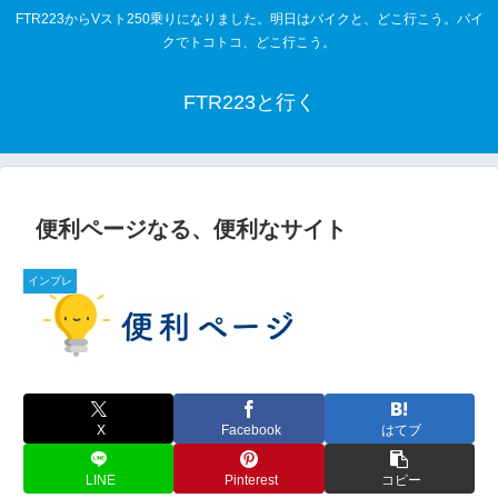
FTR223からVスト250乗りになりました。明日はバイクと、どこ行こう。バイ
クでトコトコ、どこ行こう。
FTR223と行く
便利ページなる、便利なサイト
インプレ
X
Facebook
はてブ
LINE
Pinterest
コピー