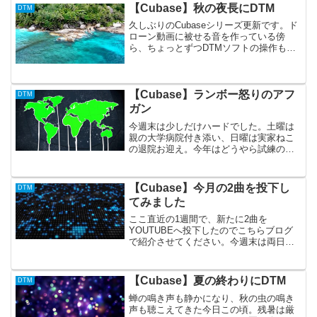
【Cubase】秋の夜長にDTM
DTM
久しぶりのCubaseシリーズ更新です。ド
ローン動画に被せる音を作っている傍
ら、ちょっとずつDTMソフトの操作も思
い出してきたので、簡単な曲を作ってみ
ました。fly awayすごい雑な感じになっち
ゃいました。ところどころ音がずれてい
る点はど...
【Cubase】ランボー怒りのアフ
DTM
ガン
今週末は少しだけハードでした。土曜は
親の大学病院付き添い、日曜は実家ねこ
の退院お迎え。今年はどうやら試練の年
になりそうな気がしてならない。そんな
気がする2022年の寅年。それでもやっぱ
りお腹はすくもので。診察待ち時間の隙
【Cubase】今月の2曲を投下し
DTM
を見て、ビッグホップ...
てみました
ここ直近の1週間で、新たに2曲を
YOUTUBEへ投下したのでこちらブログ
で紹介させてください。今週末は両日（2
月13、14日）ともに、春の訪れを予感さ
せるような陽気で外出もウキウキ（死
語？）でした。そろそろバイクシーズン
【Cubase】夏の終わりにDTM
DTM
到来！という気持ちに...
蝉の鳴き声も静かになり、秋の虫の鳴き
声も聴こえてきた今日この頃。残暑は厳