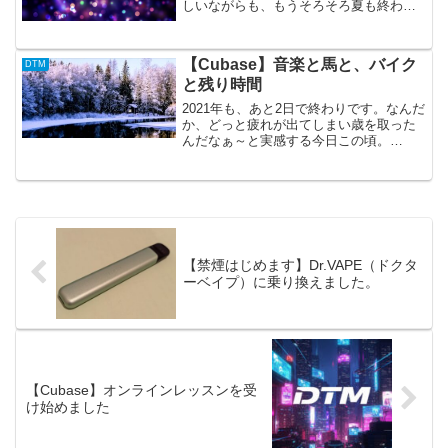
しいながらも、もうそろそろ夏も終わり
です。今年は悪天候も多かった夏、ヒマ
を見てはCubaseでちょっとずつ作ってい
た曲をあげてみました。
【Cubase】音楽と馬と、バイク
DTM
Handumdrehen■DAW...
と残り時間
2021年も、あと2日で終わりです。なんだ
か、どっと疲れが出てしまい歳を取った
んだなぁ～と実感する今日この頃。
Urokkelig135BPMと、少しだけスピード
感もある曲を目指してみました。ベース
音をどこに入れるか、どんな風に用いる
といいの...
【禁煙はじめます】Dr.VAPE（ドクタ
ーベイプ）に乗り換えました。
【Cubase】オンラインレッスンを受
け始めました