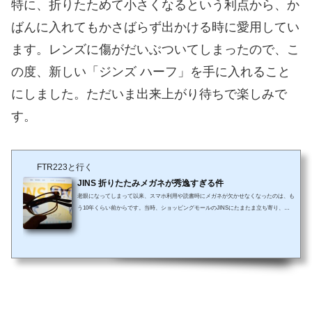
特に、折りたためて小さくなるという利点から、か
ばんに入れてもかさばらず出かける時に愛用してい
ます。レンズに傷がだいぶついてしまったので、こ
の度、新しい「ジンズ ハーフ」を手に入れること
にしました。ただいま出来上がり待ちで楽しみで
す。
FTR223と行く
JINS 折りたたみメガネが秀逸すぎる件
老眼になってしまって以来、スマホ利用や読書時にメガネが欠かせなくなったのは、も
う10年くらい前からです。当時、ショッピングモールのJINSにたまたま立ち寄り、た
またま試着させてもらったところ、視界が一気にパァ！っと明るくなって驚いたことを
覚えています。ぼんやりとしか見えないことに慣れてしまっていたのか、文字が鮮明に
読めるようになってとても驚きました。すぐにその場で、その眼鏡を購入して持ち帰っ
たのです。それ以降、2つほど眼鏡を追加で購入してきましたが、そのうちの1本がとて
も使い勝手のよい眼鏡なので紹介...