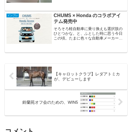
拠点が京都でいらっしゃるため、関東県
内での開催は年に数回あるかないか。こ
れはFTRを撮ってもら...
CHUMS × Honda のコラボアイ
インプレ
テム発売中
そろそろ軽自動車に乗り換えも選択肢の
ひとつかな。と、ふとした時に思う今日
この頃。たまに色々な自動車メーカーサ
イトを覗いているのですが、ホンダとチ
ャムスがコラボしているのを発見。
CHUMS ✖ Honda のコラボアイテム、ふ
たたび？ホンダ公...
【キャロットクラブ】レダアトミカ
が、デビューします
鈴蘭苑オフ会のための、WIN5
コメント