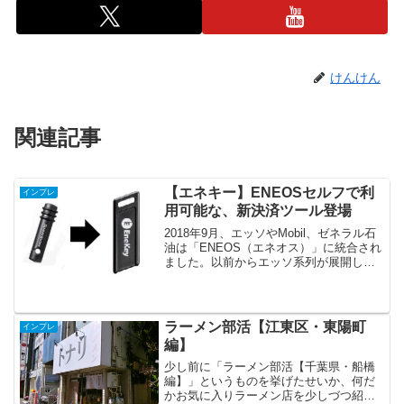
けんけん
関連記事
【エネキー】ENEOSセルフで利
インプレ
用可能な、新決済ツール登場
2018年9月、エッソやMobil、ゼネラル石
油は「ENEOS（エネオス）」に統合され
ました。以前からエッソ系列が展開して
いた「スピードパス」という決済ツール
を利用していた身としては、エネオスへ
の統合によって、いったい今後のサービ
スはどうな...
ラーメン部活【江東区・東陽町
インプレ
編】
少し前に「ラーメン部活【千葉県・船橋
編】」というものを挙げたせいか、何だ
かお気に入りラーメン店を少しづつ紹介