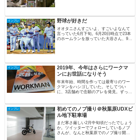
していきたい症候群に駆られています。
そこまでラーメン詳しくないけども･･･と
いうわけで今回は東京都江東区の東陽町
編にしてみました。ラ...
野球が好きだ
インプレ
オオタニさんすごいよ、すごいよなんて
言っていた6月下旬。6月20日時点で23本
のホームランを放っていた大谷さん、9月
12日の今時点ですでにホームラン44本に
到達しています。この3か月ほどの期間も
毎日のように気にはしていたけれど、オ
リンピック...
2019年、今年はさらにワークマ
インプレ
ンにお世話になりそう
年末年始、時間を作っては最寄りのワー
クマンをハシゴしていた。そしてつい
に、3店舗めで念願のアレを発見。ずっと
気になっていた、綿かぶりヤッケ！ワー
クマン実籾店に、奇跡的にＬサイズが1着
だけ残っていたのです。イメージしてい
初めてのノブ撮り＠秋葉原UDXビ
インプレ
る用途は「キャンプでの...
ル地下駐車場
まだ寒さ厳しい2月中旬頃だったでしょう
か。ツイッターでフォローしているノブ
さんが、なんと秋葉原でのノブ撮り開催
を告知されているのを知りました。主な