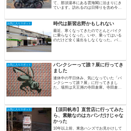
て、那須湯本にある雲海閣に泊まりにき
ています。訪れるのは日帰りを含め今回
で4度目です。もう、雲海閣の虜（とり
こ）のようになっています。栃木に行く
なら「雲海閣」一択です。温泉は言わず
時代は新習志野かもしれない
お気に入りスポット
もがな最高、部屋も素晴ら...
最近、寒くなってきたのでとんとバイク
に乗らなくなった。いや、乗ってはいる
のだけど全く遠出をしなくなった。バイ
クに乗って行くところと言えば実家もし
くは近所のホームセンターやスーパー。
ふと思えば、年が明けてからまだバイク
では居住市外を出ていない...
バンクシーって誰？展に行ってき
お気に入りスポット
ました
連休中の平日休み、気になっていた「バ
ンクシーって誰？展」に行ってきまし
た。場所は天王洲の寺田倉庫。寺田倉庫
の存在は、以前に中野善壽（なかの よし
ひさ）氏の著書を読んだ時に知った。中
野善壽氏は伊勢丹に入社後、その子会社
や鈴屋で勤務したのち、寺...
【須田帆布】直営店に行ってみた
お気に入りスポット
ら、素敵なのはカバンだけじゃな
かった
10年以上前、東急ハンズでお見かけして