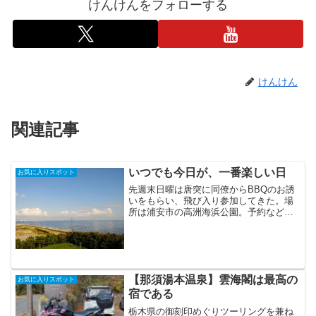
けんけんをフォローする
けんけん
関連記事
いつでも今日が、一番楽しい日
お気に入りスポット
先週末日曜は唐突に同僚からBBQのお誘
いをもらい、飛び入り参加してきた。場
所は浦安市の高洲海浜公園。予約などは
いっさい不要で「訪れた際、空きがあれ
ばBBQやってもいい」というユルい感じ
で開放されている海辺でした。BBQをし
ていい場所も無料、...
【那須湯本温泉】雲海閣は最高の
お気に入りスポット
宿である
栃木県の御刻印めぐりツーリングを兼ね