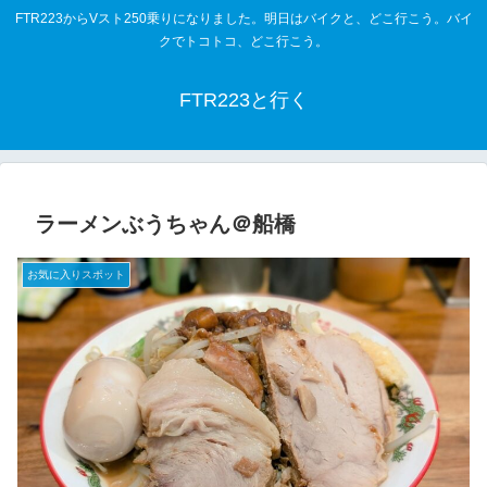
FTR223からVスト250乗りになりました。明日はバイクと、どこ行こう。バイ
クでトコトコ、どこ行こう。
FTR223と行く
ラーメンぶうちゃん＠船橋
お気に入りスポット