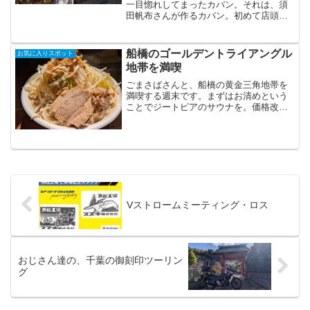
一目惚れしてまったカバン。それは、須
田帆布さんが作るカバン。初めて店頭で
手にしてみた時「きっとこのカバンと一
緒に、自分はこれから色々なところへ出
かけるんだろう」という、何か直観めい
船橋のゴールデントライアングル
お気に入りスポット
たものを感じたコト、今...
地帯を満喫
ごまさばさんと、船橋の黄金三角地帯を
満喫する週末です。まずはお清めという
ことでジートピアのサウナを。価格改定
があり、日帰り入浴で1,500円となってい
ました。夜0時まで滞在できることを考え
れば、決してまだお高くはない値段か
と。きっちりとサウ...
Vストロームミーティング・ロス
おじさん達の、千葉の御刻印ツーリン
グ