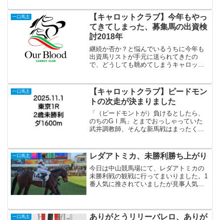
人気...
【キャロットクラブ】今年もやっ
一口馬主
てきてしまった、募集馬の出資検
討2018年
継続か否か？と悩んでいるうちに今年も
出資馬リストが手元に送られてきたの
で、どうしても眺めてしまうキャロット
2018年の募集馬リスト。今現在、現役馬
である「カープストリーマー」と「リリ
ーバレロ」をひとつの区切りとして、こ
【キャロットクラブ】ピードモン
一口馬主
れ以上の出資は控えるか...
トの次走が決まりました
「（ピードモントが）負けるとしたら、
のちのGⅠ馬」とまでおっしゃっていた
武井調教師、そんな新馬戦はまったく折
り合いが付かず11着に終わったピードモ
ントの次走が、11月1日（土）府中の未勝
利1,600（ダート）に決まりました。中
レダアトミカ、未勝利勝ち上がり
一口馬主
間、アーバンシ...
今日は中山競馬場にて、レダアトミカの
未勝利戦の観戦に行ってまいりました。1
番人気に推されていましたが見事人気に
応えての優勝です。スタートはそこまで
良くなかったものの、向こう正面から次
第にポジションを上げていき、優勝。最
後はかわされそうになり...
ありがとうリリーバレロ、ありが
一口馬主