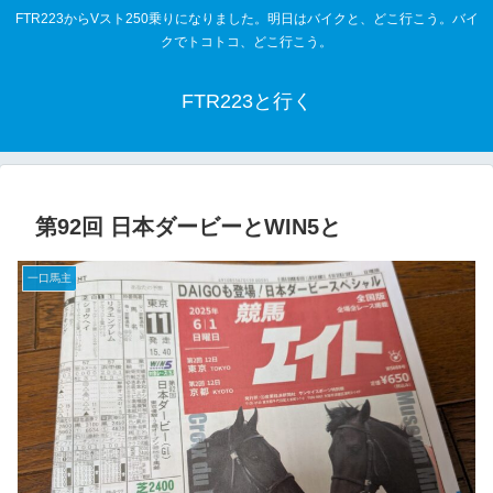
FTR223からVスト250乗りになりました。明日はバイクと、どこ行こう。バイ
クでトコトコ、どこ行こう。
FTR223と行く
第92回 日本ダービーとWIN5と
一口馬主