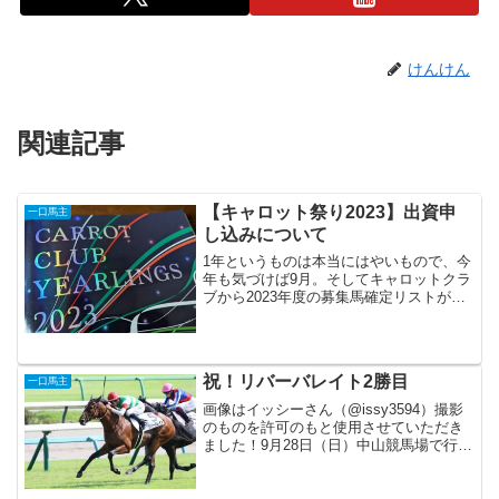
けんけん
関連記事
【キャロット祭り2023】出資申
一口馬主
し込みについて
1年というものは本当にはやいもので、今
年も気づけば9月。そしてキャロットクラ
ブから2023年度の募集馬確定リストが届
く。出資検討の前に、2020年産駒で気に
なっていた馬たちのその後を見てみまし
た。 9.バウンスシャッセ → レヴォル
タード（...
祝！リバーバレイト2勝目
一口馬主
画像はイッシーさん（@issy3594）撮影
のものを許可のもと使用させていただき
ました！9月28日（日）中山競馬場で行わ
れた、3歳上1勝クラス（芝・1600m）に
リバーバレイトが出走。ダントツの1番人
気で大丈夫かな⋯と思っていたけれど、