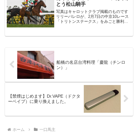
とう松山騎手
写真はキャロットクラブ掲載のものです
リリーバレロが、2月7日の中京10レース
「トリトンステークス」をみごと勝利し
てくれました。2020年5月の高尾特別以
来、約9か月ぶりのレースにも関わらず安
定した走りっぷりは健在。鞍上の松山弘
平騎手もスター...
船橋の名店台湾料理「慶龍（チンロ
ン）」
【禁煙はじめます】Dr.VAPE（ドクタ
ーベイプ）に乗り換えました。
ホーム
一口馬主