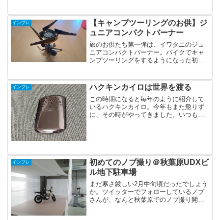
たり前になっている昨今、誰しも一度は
似たような会話をしたことがあるのでは
ないでしょうか。自身は、楽天で商品検
【キャンプツーリングのお供】ジ
インプレ
索した際の大量バナー表示...
ュニアコンパクトバーナー
旅のお供たち第一弾は、イワタニのジュ
ニアコンパクトバーナー。バイクでキャ
ンプツーリングをするようになった初期
からのお供です。極めてコンパクト。も
う、これ以上に小型化したり機能を追加
していく必要は無いのではないか？とい
ハクキンカイロは世界を渡る
インプレ
う位に完成されている小型...
この時期になると毎年のように紹介して
いるハクキンカイロ。今年もまた懲りず
に、その時がやってきました。いつもと
ちょっと違う、ハクキンカイロでも、相
も変わらず愛用しているハクキンカイ
ロ、今年はひと味ちがう。本体は変わっ
ていないが燃料であるベンジ...
初めてのノブ撮り＠秋葉原UDXビ
インプレ
ル地下駐車場
まだ寒さ厳しい2月中旬頃だったでしょう
か。ツイッターでフォローしているノブ
さんが、なんと秋葉原でのノブ撮り開催
を告知されているのを知りました。主な
拠点が京都でいらっしゃるため、関東県