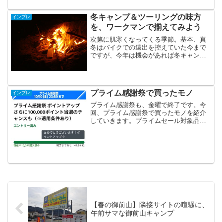
内での開催は年に数回あるかないか。こ
れはFTRを撮ってもら...
冬キャンプ＆ツーリングの味方
インプレ
を、ワークマンで揃えてみよう
次第に肌寒くなってくる季節。基本、真
冬はバイクでの遠出を控えていた今まで
ですが、今年は機会があれば冬キャンプ
ツーリングも楽しんでみようと思ってい
ます。と思うようになったのも、ツイッ
ターでお見かけした、こちらの「綿かぶ
りヤッケ」がきっかけです...
プライム感謝祭で買ったモノ
インプレ
プライム感謝祭も、金曜で終了です。今
回、プライム感謝祭で買ったモノを紹介
していきます。プライムセール対象品で
はありませんが、病院の自販機で初めて
飲んだ十六茶の麦茶バージョンが美味し
かったので自宅用にも購入。初めて定期
便を利用してみることにし...
【春の御前山】隣接サイトの喧騒に、
午前サマな御前山キャンプ