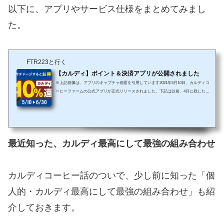
以下に、アプリやサービス仕様をまとめてみまし
た。
FTR223と行く
【カルディ】ポイント＆決済アプリが公開されました
※上記画像は、アプリのキャプチャ画面を引用しています2021年5月10日、カルディコ
ーヒーファームの公式アプリが正式リリースされました。下記は以前、4月に残したブ
ログ記事になります。そして待ちに待ったアプリのインストールから実店舗でチャージ
利用してみた情報を、以下にまとめてみました。■ 紙製コーヒーポイントカードからの
変更点リリースに伴い、従来の紙製コーヒーポイントカードからの変更点も判明しまし
た。 100ポイント貯めると、1,000円分の電子マネーがもらえる従来は100個のスタンプ
（ポイント）を貯めることで、カ...
最近知った、カルディ最高にして最強の組み合わせ
カルディコーヒー話のついで、少し前に知った「個
人的・カルディ最高にして最強の組み合わせ」も紹
介しておきます。