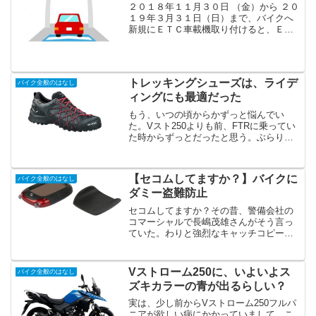
２０１８年１１月３０日 （金）から ２０
１９年３月３１日（日）まで、バイクへ
新規にＥＴＣ車載機取り付けると、ＥＴ
Ｃ車載機購入代金が１万円割引となるキ
ャンペーンがはじまっています。これま
でのＥＴＣはもちろん、ＥＴＣ２.０車載
機も対象です。ＥＴ...
トレッキングシューズは、ライデ
バイク全般のはなし
ィングにも最適だった
もう、いつの頃からかずっと悩んでい
た。Vスト250よりも前、FTRに乗ってい
た時からずっとだったと思う。ぶらりと
歩いての買い物やちょっとした散策な
ど、普段使いにも履き心地よくて、バイ
クに乗る時もちょうど良い靴って何だろ
【セコムしてますか？】バイクに
バイク全般のはなし
う？と。これまで、バイ...
ダミー盗難防止
セコムしてますか？その昔、警備会社の
コマーシャルで長嶋茂雄さんがそう言っ
ていた。わりと強烈なキャッチコピーで
ある。何でもない一言だけど上手いなぁ
と改めて思う。え、セコム（を契約）す
るのが当たり前の時代なんですか？っ
Vストローム250に、いよいよス
バイク全般のはなし
て、思ってしまうもの。たと...
ズキカラーの青が出るらしい？
実は、少し前からVストローム250フルパ
ニアが欲しい病にかかっていまして。こ