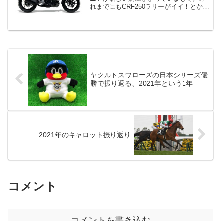
れまでにもCRF250ラリーがイイ！とか、
スヴァルトピレン格好いい！という一過
性の欲求にかられたことはあったのです
が、文字通りホントに一過性で、少し時
間が経つと落ち...
ヤクルトスワローズの日本シリーズ優
勝で振り返る、2021年という1年
2021年のキャロット振り返り
コメント
コメントを書き込む