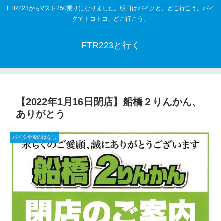
FTR223からVスト250乗りになりました。明日はバイクと、どこ行こう。バイ
クでトコトコ、どこ行こう。
FTR223と行く
【2022年1月16日閉店】船橋２りんかん、
ありがとう
バイク全般のはなし