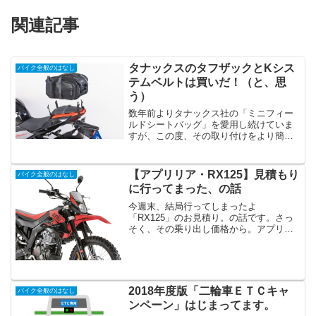
関連記事
タナックスのタフザックとKシス
バイク全般のはなし
テムベルトは買いだ！（と、思
う）
数年前よりタナックス社の「ミニフィー
ルドシートバッグ」を愛用し続けていま
すが、この度、その取り付けをより簡単
にしてくれる「Kシステムベルト」なるも
のが発売されることを知りました。タナ
ックスの「Kシステムベルト」とは何だ？
【アプリリア・RX125】見積もり
バイク全般のはなし
の話からそもそも「K...
に行ってまった、の話
今週末、結局行ってしまったよ
「RX125」のお見積り。の話です。さっ
そく、その乗り出し価格から。アプリリ
ア「RX125」の、乗り出し価格ってこれ
位だよ 車両本体：￥398,000（税込） 重
量税：￥9,950 納車前検査費用：
￥30,000...
2018年度版「二輪車ＥＴＣキャ
バイク全般のはなし
ンペーン」はじまってます。