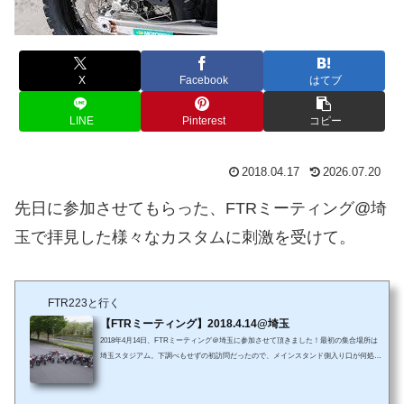
X
Facebook
はてブ
LINE
Pinterest
コピー
2018.04.17
2026.07.20
先日に参加させてもらった、FTRミーティング@埼
玉で拝見した様々なカスタムに刺激を受けて。
FTR223と行く
【FTRミーティング】2018.4.14@埼玉
2018年4月14日、FTRミーティング＠埼玉に参加させて頂きました！最初の集合場所は
埼玉スタジアム。下調べもせずの初訪問だったので、メインスタンド側入り口が何処に
あるのか分からぬ･･･と迷っている最中、せっかくなのでスタジアムのスケールも記念
に残しておきたく、１枚。錆びたゲートが目立っちゃってるし、埼玉スタジアムとFTR
との大きさを対比させるなら、もうちょっと構図を考えたら良かったとです。と、急に