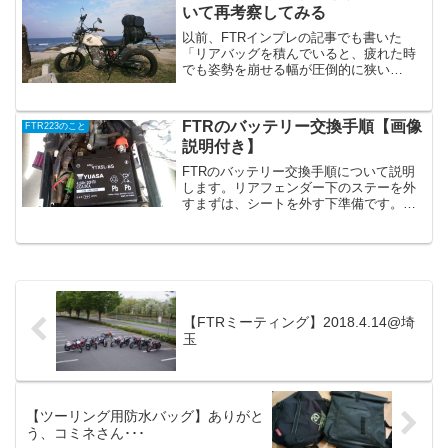
お行儀よく見えるのだ...
いて再考察してみる
以前、FTRインプレの記事でも書いた
「リアバッグを積んでいると、疲れた時
でも姿勢を崩せる幅が圧倒的に狭い
FTR」という話の延長線です。今日、何
となく別々の時期のキャンプツーリング
時写真を見返していて、ふと思ったこ
FTRのバッテリー交換手順【画像
FTR223のこと
と。上の写真は、まだFTRに...
説明付き】
FTRのバッテリー交換手順について説明
します。リアフェンダー下のステーを外
すまずは、シートを外す下準備です。リ
アフェンダー下部に付いているナットを
外します。赤丸部分のナットを、10mm
レンチで外します。あと、写真では既に
リアキャリアを外した...
【FTRミーティング】2018.4.14@埼
玉
【ツーリング用防水バッグ】ありがと
う、コミネさん･･･