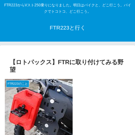
FTR223からVスト250乗りになりました。明日はバイクと、どこ行こう。バイ
クでトコトコ、どこ行こう。
A-
A+
FTR223と行く
【ロトパックス】FTRに取り付けてみる野
望
FTR223のこと