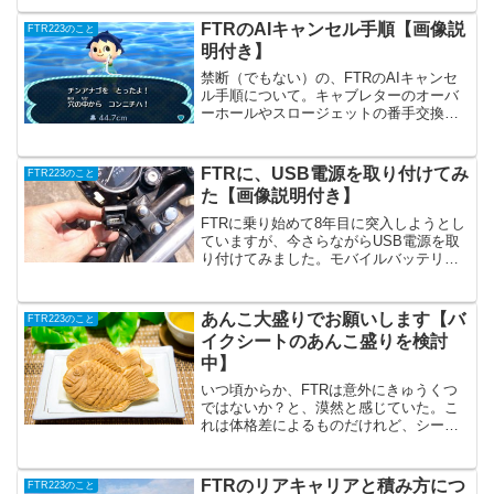
ーもスパトラになっていて驚きました。
FTRのAIキャンセル手順【画像説
他にも愛車F...
FTR223のこと
明付き】
禁断（でもない）の、FTRのAIキャンセ
ル手順について。キャブレターのオーバ
ーホールやスロージェットの番手交換を
しても、未だにアイドリング時の吹き返
しが稀に発生してしまう。かと言って２
次エアの混入も見受けられず、これ以上
FTRに、USB電源を取り付けてみ
FTR223のこと
ジェット交換だけで調...
た【画像説明付き】
FTRに乗り始めて8年目に突入しようとし
ていますが、今さらながらUSB電源を取
り付けてみました。モバイルバッテリー
でも事足りてきたけれども。近々ホルダ
ーも取り付けたら、スマホでナビを確認
しつつ移動することが、どれほど便利な
あんこ大盛りでお願いします【バ
FTR223のこと
ことなのかを実感し...
イクシートのあんこ盛りを検討
中】
いつ頃からか、FTRは意外にきゅうくつ
ではないか？と、漠然と感じていた。こ
れは体格差によるものだけれど、シート
に普通に腰を降ろして走っていると、ど
うしても背中がほぼ1直線と姿勢になって
しまう。はた目とても姿勢が良く、多分
FTRのリアキャリアと積み方につ
FTR223のこと