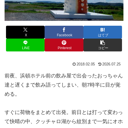
X
Facebook
はてブ
LINE
Pinterest
コピー
2018.02.05
2026.07.25
前夜、浜頓ホテル前の飲み屋で出会ったおっちゃん
達と遅くまで飲み語ってしまい、朝7時半に目が覚
める。
すぐに荷物をまとめて出発。前日とは打って変わっ
て快晴の中、クッチャロ湖から紋別まで一気にオホ