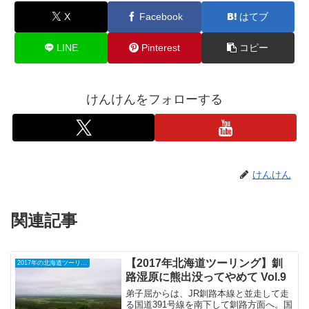
X
Facebook
はてブ
LINE
Pinterest
コピー
けんけんをフォローする
けんけん
関連記事
【2017年北海道ツーリング】釧
2017年の北海道ツーリング
路湿原に熊出没ってやめて Vol.9
弟子屈からは、JR釧路本線と並走して走
る国道391号線を南下して釧路方面へ。国