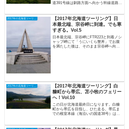
道391号線は釧路方面へ向かう幹線道路な
のだろうか。しかも平日の午前とあっ
て、比較的交通量が多い。これまで走っ
てきた道内の道のなかでは最も混み合っ
【2017年北海道ツーリング】日
2017年の北海道ツーリング
ていた。とうろ湖...
本最北端、宗谷岬に到達。でも寒
すぎる。Vol.5
日本最北端、宗谷岬にFTR223と到着ノシ
ャップ岬にて「うにいくら蟹丼」でお腹
を満たした後は、そのまま宗谷岬へ向か
います。道中、日本最北端のマクドナル
ド店にあるという「ベンチに座っている
マクドナルドさん」と一緒に肩を組んで
写真を撮ることも計...
【2017年北海道ツーリング】白
2017年の北海道ツーリング
糠町から帯広、苫小牧のフェリー
へ！Vol.10
この日が北海道最終日になります。白糠
町から帯広を目指し、ひた走る。帯広ま
での根室本線（海沿いの国道38号）はず
っと悪天候。雨こそ激しくは降らないも
のの、濃霧のため数十メートル先も見え
ず。たまたまこの日がそういう状況だっ