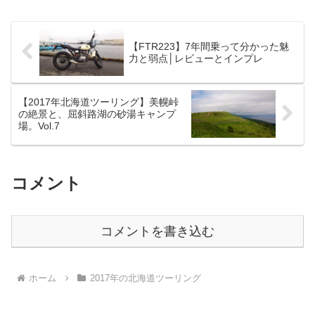
によく出てくる「どろ」っとした感じの
水に見え、とても不思議だ...
【FTR223】7年間乗って分かった魅
力と弱点│レビューとインプレ
【2017年北海道ツーリング】美幌峠
の絶景と、屈斜路湖の砂湯キャンプ
場。Vol.7
コメント
コメントを書き込む
ホーム
2017年の北海道ツーリング