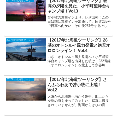
【2017年北海道ツーリング】最
2017年の北海道ツーリング
たのか、もしくは内陸は...
高の夕陽を見た、小平町望洋台キ
ャンプ場！Vol.3
苫小牧の東横インより、いざ出発！この
日は朝に東横インを出発して、国道235号
で日高へ向かい、その後237号を北上し平
取町、占冠（しむかっぷ）から富良野へ
向かいます。途中、平取町で寄った初め
てのセイコーマート駐車場で地図を確認
【2017年北海道ツーリング】28
2017年の北海道ツーリング
していると、たば...
基のオトンルイ風力発電と絶景オ
ロロンライン！ Vol.4
いざ、オトンルイ風力発電へ！小平町望
洋台キャンプ場を出発した後は、232号線
（オロロンライン）を北上して宗谷岬を
目指します。道中、みさき台公園周辺の
道の駅によって小休憩＆地図を見てルー
ト確認をしていると、老夫婦の方が話し
【2017年北海道ツーリング】さ
2017年の北海道ツーリング
かけてくれました。岩...
んふらわあで苫小牧に上陸！
Vol.2
大洗から北海道へ向かう途中、船上から
夕刻の海を撮ってみました。写真に撮り
きれていませんが、海面からは水の音も
聞こえず、ただゆらゆらと波打っていて
奇妙な感でした。スタジオジブリの映画