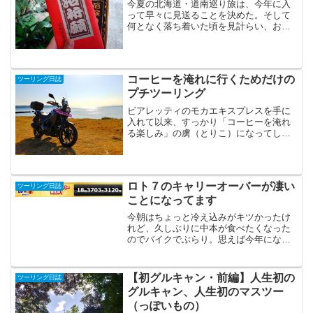
今夏の北海道・道南巡り旅は、今年に入
って早々に見送ることを決めた。そして
何となく落ち着いた頃を見計らい、おお
よその旅程も考えていた四国行きでさえ
も初夏の頃、見送ることに。どちらもそ
の要因は新型コロナによるもの。北海道
は往復、四国は往路にフェ...
コーヒーを淹れに行くためだけの
ツーリング日誌
プチツーリング
ビアレッティのモカエキスプレスを手に
入れて以来、すっかり「コーヒーを淹れ
る楽しみ」の虜（とりこ）になってしま
った。前夜、カルディで新たな豆も手に
入れてある。何がよくないかって、通勤
経路である西船橋駅構内にカルディがあ
るのが良くない笑帰宅途中...
ロト７のキャリーオーバーが凄い
ツーリング日誌
ことになってます
今朝はちょっと冷え込みがキツかったけ
れど、久しぶりに中本が食べたくなった
のでバイクでぶらり。思えば今年になっ
て初・中本です。中本初めです。今回お
目当てだったのは、中本純豆腐（スンド
ゥブ）。海鮮の出汁に温玉と大ぶりな豆
【初グルキャン・前編】人生初の
ツーリング日誌
腐、大きな海老やしいたけ...
グルキャン、人生初のマスツー
（っぽいもの）