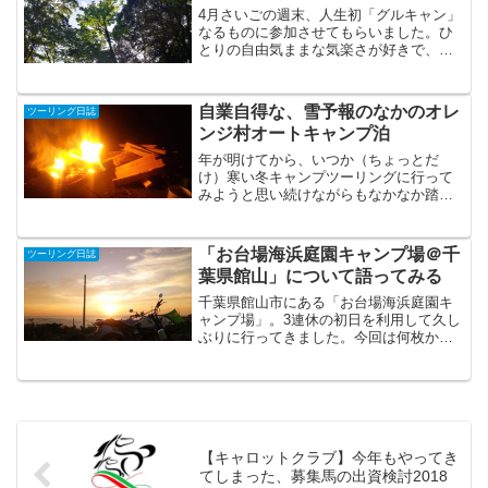
4月さいごの週末、人生初「グルキャン」
なるものに参加させてもらいました。ひ
とりの自由気ままな気楽さが好きで、グ
ルキャンなんて自身には縁遠いものだと
ずっと思っていた。でも、サウナ師匠が
せっかく誘ってくれて。そんな人生初め
自業自得な、雪予報のなかのオレ
ツーリング日誌
てのグルキャンは意外に...
ンジ村オートキャンプ泊
年が明けてから、いつか（ちょっとだ
け）寒い冬キャンプツーリングに行って
みようと思い続けながらもなかなか踏み
出せない日が続き、悶々としていまし
た。意を決して2月の建国記念日3連休の
うち2日を使って南房総へキャンプツーリ
「お台場海浜庭園キャンプ場＠千
ツーリング日誌
ングに行き、後悔もそれな...
葉県館山」について語ってみる
千葉県館山市にある「お台場海浜庭園キ
ャンプ場」。3連休の初日を利用して久し
ぶりに行ってきました。今回は何枚か写
真も撮ってきたので、少しでも同キャン
プ場に関する参考の足しになることがで
きたらと思います。お台場海浜庭園キャ
ンプ場の魅力とは「魅力...
【キャロットクラブ】今年もやってき
てしまった、募集馬の出資検討2018