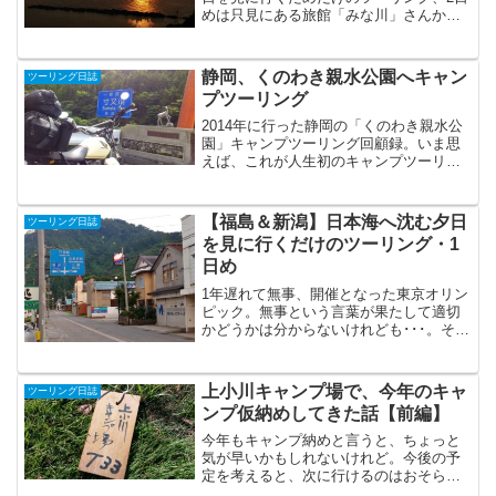
めは只見にある旅館「みな川」さんから
出発。思えば今回なぜ「只見」だったの
かといえば。7月の連休前、職場での昼休
みにグーグルマップを開きつつ、どこ行
静岡、くのわき親水公園へキャン
ツーリング日誌
こうか？なんて、...
プツーリング
2014年に行った静岡の「くのわき親水公
園」キャンプツーリング回顧録。いま思
えば、これが人生初のキャンプツーリン
グでした。もうダメかと思うほどの雷雨
に見舞われる意気揚々と千葉を出発し、
ひたすら下道をトコトコと静岡まで向か
【福島＆新潟】日本海へ沈む夕日
ツーリング日誌
う。今になって思えば...
を見に行くだけのツーリング・1
日め
1年遅れて無事、開催となった東京オリン
ピック。無事という言葉が果たして適切
かどうかは分からないけれども･･･。そし
て昨年に続き、今年もオリンピック開会
～閉会式に併せた臨時の休日変動が適用
されました。7月19日だった海の日は、7
上小川キャンプ場で、今年のキャ
ツーリング日誌
月22日へ移動...
ンプ仮納めしてきた話【前編】
今年もキャンプ納めと言うと、ちょっと
気が早いかもしれないけれど。今後の予
定を考えると、次に行けるのはおそらく
11月になってから。気候なども加味する