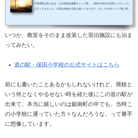
千葉県館山市にある「お台場海浜庭園キャンプ場」。3連休の初日を利用して久しぶり
に行ってきました。今回は何枚か写真も撮ってきたので、少しでも同キャンプ場に関す
る参考の足しになることができたらと思います。お台場海浜庭園キャンプ場の魅力とは
「魅力とは！」なんて言ってしまうと、まるでお台場海浜庭園キャンプ場を知り尽くた
人間のように聞こえてしまうかもしれないけれど。決してそのようなつもりはなく、バ
イクに乗り始めて以降、ちょくちょく館山へツーリングに行くようになってから知った
いつか、教室をそのまま改装した宿泊施設にも泊ま
お台場海浜庭園が今ではすっかり...
ってみたい。
道の駅・保田小学校の公式サイトはこちら
前にも書いたことあるかもしれないけれど、廃校と
いう何となくやるせない時を経た後にこの道の駅が
出来て、本当に嬉しいのは鋸南町の中でも、当時こ
の小学校に通っていた方々なんだろうな。って勝手
に想像しています。