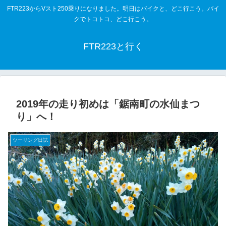
FTR223からVスト250乗りになりました。明日はバイクと、どこ行こう。バイ
クでトコトコ、どこ行こう。
FTR223と行く
2019年の走り初めは「鋸南町の水仙まつ
り」へ！
ツーリング日誌