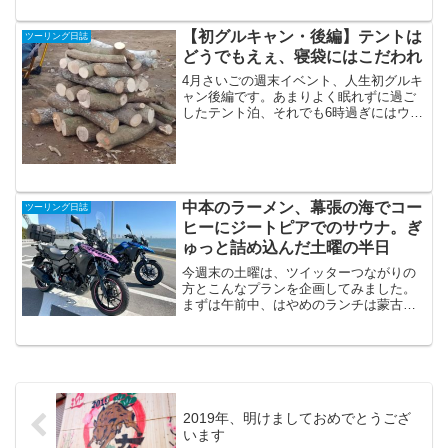
と、もしかしたら今年のキャンプツーリ
ングはこれが最後かもしれない。という
【初グルキャン・後編】テントは
ツーリング日誌
位の覚悟で、10月上旬...
どうでもえぇ、寝袋にはこだわれ
4月さいごの週末イベント、人生初グルキ
ャン後編です。あまりよく眠れずに過ご
したテント泊、それでも6時過ぎにはウグ
イスの声でお目覚め。それぞれに朝ごは
んも済ませてからサイトのお片付けもひ
ととおり終わり。最後に神聖なる薪と、
神聖なるこん棒を祀（...
中本のラーメン、幕張の海でコー
ツーリング日誌
ヒーにジートピアでのサウナ。ぎ
ゅっと詰め込んだ土曜の半日
今週末の土曜は、ツイッターつながりの
方とこんなプランを企画してみました。
まずは午前中、はやめのランチは蒙古タ
ンメン中本のラーメンにて。そのあとは
幕張の海沿いの道あたりをぶらり走り、
ビアレッティで一杯のコーヒーを。そこ
から〆は、ジートピアのサ...
2019年、明けましておめでとうござ
います