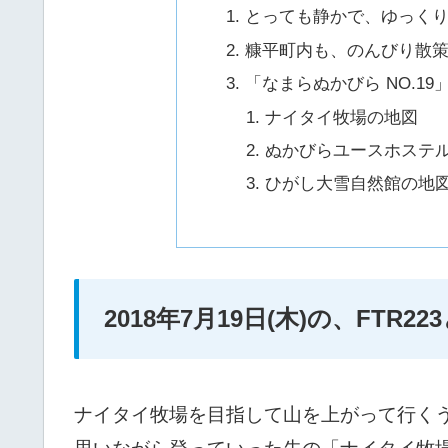
とっても静かで、ゆっく
糠平町内も、のんびり散
「なまらぬかびら NO.1
ナイタイ牧場の地図
ぬかびらユースホステ
ひがし大雪自然館の地
2018年7月19日(木)の、FTR
ナイタイ牧場を目指して山を上がって行く