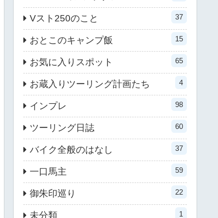
37
Vスト250のこと
15
おとこのキャンプ飯
65
お気に入りスポット
4
お蔵入りツーリング計画たち
98
インプレ
60
ツーリング日誌
37
バイク全般のはなし
59
一口馬主
22
御朱印巡り
1
未分類