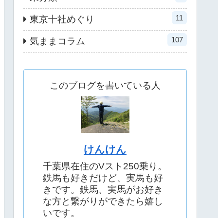
11
東京十社めぐり
107
気ままコラム
このブログを書いている人
けんけん
千葉県在住のVスト250乗り。
鉄馬も好きだけど、実馬も好
きです。鉄馬、実馬がお好き
な方と繋がりができたら嬉し
いです。