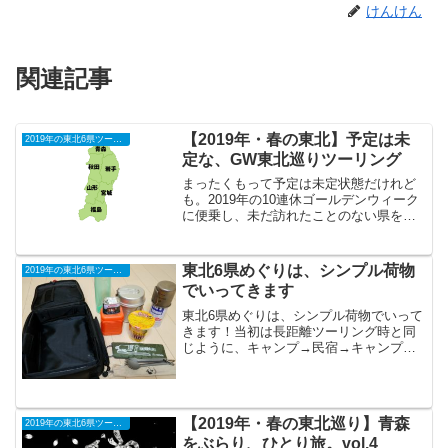
けんけん
関連記事
【2019年・春の東北】予定は未
2019年の東北6県ツーリング
定な、GW東北巡りツーリング
まったくもって予定は未定状態だけれど
も。2019年の10連休ゴールデンウィーク
に便乗し、未だ訪れたことのない県を含
めた東北6県を巡るツーリングを検討して
います。2か月前になっても何となく曖昧
状態な理由は、仕事がホントに10連休な
東北6県めぐりは、シンプル荷物
2019年の東北6県ツーリング
のかどうかが...
でいってきます
東北6県めぐりは、シンプル荷物でいって
きます！当初は長距離ツーリング時と同
じように、キャンプ→民宿→キャンプ→
民宿・・・の、交互の旅程を考えていた
のだけれども。本格的に検討しはじめて
みたら、6県めぐりは割とハードではない
だろうか？ということ...
【2019年・春の東北巡り】青森
2019年の東北6県ツーリング
をぶらり、ひとり旅。vol.4