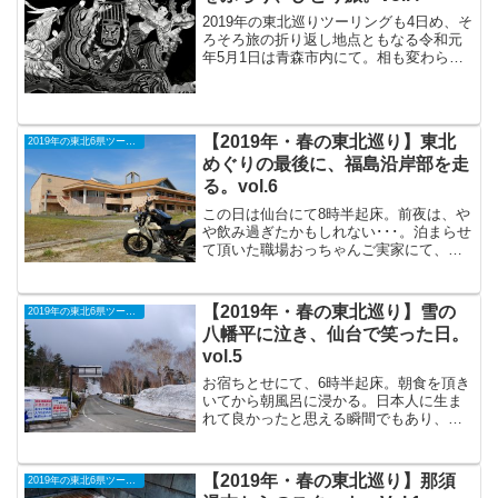
2019年の東北巡りツーリングも4日め、そ
ろそろ旅の折り返し地点ともなる令和元
年5月1日は青森市内にて。相も変わら
ず、6時過ぎに起床。（日頃から、こんな
感じでシャキっと起きることが出来ない
ものだろうか･･･）青森センターホテルに
て起床後、朝...
【2019年・春の東北巡り】東北
2019年の東北6県ツーリング
めぐりの最後に、福島沿岸部を走
る。vol.6
この日は仙台にて8時半起床。前夜は、や
や飲み過ぎたかもしれない･･･。泊まらせ
て頂いた職場おっちゃんご実家にて、焼
き鮭と美味しい白米に納豆、お味噌汁の
朝食を頂きます。今さらながら思うのだ
けれど、朝食に食べる焼き鮭って、どう
【2019年・春の東北巡り】雪の
2019年の東北6県ツーリング
してあんなにも美味...
八幡平に泣き、仙台で笑った日。
vol.5
お宿ちとせにて、6時半起床。朝食を頂き
いてから朝風呂に浸かる。日本人に生ま
れて良かったと思える瞬間でもあり、出
発前から身体も頭もスッキリ。宿部屋の
窓からは八幡平の山々が見える。けっこ
う晴れ晴れとしているし、これならさぞ
【2019年・春の東北巡り】那須
2019年の東北6県ツーリング
かし気持ちの良い「雪の...