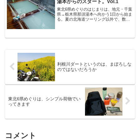
湯本からのスタート。Vol.1
東北6県めぐりのはじまりは、地元・千葉
県→栃木県那須湯本へ向かう1日から始ま
る。夏の北海道ツーリング以外で、数日
間をかけての長距離ツーリングは今回が
初めてということもあり、どことなく少
しだけ緊張していた。例えばこれが北海
道ツーリングであれば...
利根川ダートというのは、まぼろしな
のではないだろうか
東北6県めぐりは、シンプル荷物でい
ってきます
コメント